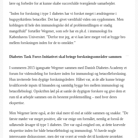
lære og forbedre for at kunne skabe succesfulde tværgående samarbejder.
”Inden for forskning i type 1 diabetes har vi forsket meget i ændringerne i
bugspytkirtlens betaceller. Det har givet værdifuld viden om sygdommen. Men
koblingen til hele den immunologiske del af problemstillingen er stadig
mangelfuld” fortæller Wegener, som selv har en ph.d. i immunologi fra
Københavns Universitet. ”Derfor tror jeg, at vi kan lære meget ved at bygge bro
mellem forskningen inden for de to områder.”
Diabetes Task Force-Initiativet skal bringe forskningsområder sammen
I sommeren 2015 igangsatte Wegener sammen med Danish Diabetes Academy et
forum for vidensdeling for forskere inden for immunologi og betacelleforskning.
Hun inviterede fem dygtige forskningsledere. Håbet var, at de alle kunne bringe
kvalificerede inputs til hinanden og samtidig bygge bro mellem immunologi og
betacellebiologi. Opskriften lød på at samle de dygtigste forskere og give dem et
rum til at arbejde sammen om én bestemt problemstilling – med hver deres
ekspertise.
Men Wegener lærte også, at der skal mere til end at sidde sammen og snakke. ”De
første møder var meget positive, alle var enige om formålet, nemlig at forstå de
udløsende årsager til type 1 diabetes. Der var også enighed om, at dette krævede
ekspertise inden for både betacellebiologi og immunologi. Vi havde nogle
interessante diskussioner, men det var svært at vende det til konkrete projekter.