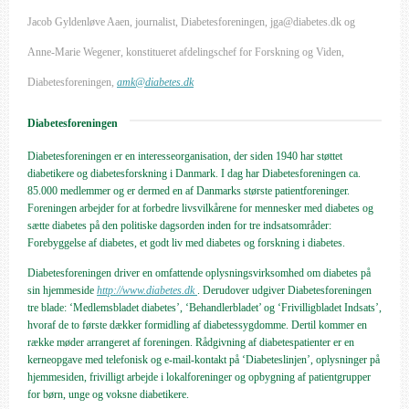
Jacob Gyldenløve Aaen, journalist, Diabetesforeningen, jga@diabetes.dk og
Anne-Marie Wegener, konstitueret afdelingschef for Forskning og Viden,
Diabetesforeningen,
amk@diabetes.dk
Diabetesforeningen
Diabetesforeningen er en interesseorganisation, der siden 1940 har støttet
diabetikere og diabetesforskning i Danmark. I dag har Diabetesforeningen ca.
85.000 medlemmer og er dermed en af Danmarks største patientforeninger.
Foreningen arbejder for at forbedre livsvilkårene for mennesker med diabetes og
sætte diabetes på den politiske dagsorden inden for tre indsatsområder:
Forebyggelse af diabetes, et godt liv med diabetes og forskning i diabetes.
Diabetesforeningen driver en omfattende oplysningsvirksomhed om diabetes på
sin hjemmeside
http://www.diabetes.dk
. Derudover udgiver Diabetesforeningen
tre blade: ‘Medlemsbladet diabetes’, ‘Behandlerbladet’ og ‘Frivilligbladet Indsats’,
hvoraf de to første dækker formidling af diabetessygdomme. Dertil kommer en
række møder arrangeret af foreningen. Rådgivning af diabetespatienter er en
kerneopgave med telefonisk og e-mail-kontakt på ‘Diabeteslinjen’, oplysninger på
hjemmesiden, frivilligt arbejde i lokalforeninger og opbygning af patientgrupper
for børn, unge og voksne diabetikere.