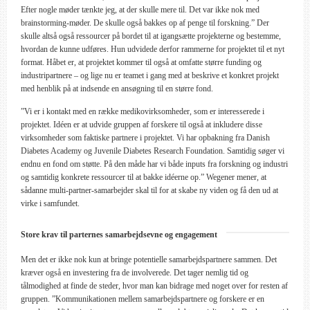
Efter nogle møder tænkte jeg, at der skulle mere til. Det var ikke nok med
brainstorming-møder. De skulle også bakkes op af penge til forskning.” Der
skulle altså også ressourcer på bordet til at igangsætte projekterne og bestemme,
hvordan de kunne udføres. Hun udvidede derfor rammerne for projektet til et nyt
format. Håbet er, at projektet kommer til også at omfatte større funding og
industripartnere – og lige nu er teamet i gang med at beskrive et konkret projekt
med henblik på at indsende en ansøgning til en større fond.
”Vi er i kontakt med en række medikovirksomheder, som er interesserede i
projektet. Idéen er at udvide gruppen af forskere til også at inkludere disse
virksomheder som faktiske partnere i projektet. Vi har opbakning fra Danish
Diabetes Academy og Juvenile Diabetes Research Foundation. Samtidig søger vi
endnu en fond om støtte. På den måde har vi både inputs fra forskning og industri
og samtidig konkrete ressourcer til at bakke idéerne op.” Wegener mener, at
sådanne multi-partner-samarbejder skal til for at skabe ny viden og få den ud at
virke i samfundet.
Store krav til parternes samarbejdsevne og engagement
Men det er ikke nok kun at bringe potentielle samarbejdspartnere sammen. Det
kræver også en investering fra de involverede. Det tager nemlig tid og
tålmodighed at finde de steder, hvor man kan bidrage med noget over for resten af
gruppen. ”Kommunikationen mellem samarbejdspartnere og forskere er en