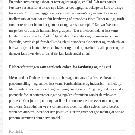
En anden investering i sådan et tværfagligt projekt, er tillid. Når man samler
forskere i et rum for at skabe nye idéer, er det vigtigt, at deltagerne ikke er bange
for at dele. ”I gruppen ligger der en uudtalt gentlemen’s agreement forskerne
imellem om, at man har en fair håndtering af hinandens idéer. Det er muligt, fordi
forskerne kender hinanden gennem mange års samarbejde.” Det var Wegener
meget bevidst om, da hun samlede gruppen. ”Det er helt centralt, at forskerne
kender hinanden på forhånd. Så tør de dele deres idéer og brainstorme sammen.
Samtidig havde de på forhånd kendskab til hinandens ekspertiser og troede på, at
her var noget at hente. Det er en investering af tid og kræfter fra alle parter, og de
deltager kun, hvis de tror på, at det kan kaste noget af sig.”
Diabetesforeningen som samlende enhed for forskning og industri
Idéen med, at Diabetesforeningen nu har taget initiativ til at løse en bestemt
problemstilling – og samler forskerne, fondsmidlerne og industrien – er helt ny.
Men modellen er spændende og har mange muligheder. ”Jeg tror, at der er et stort
potentiale for, at patientforeninger og ngo’er i fremtiden samler de relevante
partnere. Vi er jo non-profit og har ikke konkurrerende interesser med nogen af
partnerne. Samtidig har vi et stort netværk inden for alle sektorer, som berører
viden om diabetes, herunder den politiske. Derfor giver det god mening at bringe
parterne sammen i denne nye model.”
Kontakt: