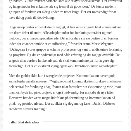
grundsten. Vi har inviteret partnere, som alle er dybt specialiserede. Det kræver tid
og lange møder for at kunne tale sig frem til de gode idéer.” De første møder i
gruppen af forskere var aldrig under tre timer lange. Det var nødvendigt for at
have tid og plads til idéudvikling.
”Lige netop derfor er det ekstremt vigtigt, at forskerne er gode til at kommunikere
om deres felter til andre. Alle arbejder inden for forskningsområder og med
metoder, der er meget specialiserede. Dét at forklare sin ekspertise til en forsker
inden for et andet område er en udfordring,” fortæller Anne-Marie Wegener.
”Deltagerne i vores gruppe er erfarne professorer og vant til at diskutere forskning
og projekter. Og det er nødvendigt med både erfaring og det faglige overblik. De
er gode til at vurdere hvilket niveau, de skal kommunikere på, for at gøre sig
forståelige. Det er en ekstremt vigtig egenskab i tværdisciplinære samarbejder.”
Men det gælder ikke kun i tværgående projekter. Kommunikation bærer gode
samarbejder på alle niveauer: ”Vigtigheden af kommunikation forskere imellem er
helt central for forskning i dag. Evnen til at formulere sin ekspertise og vide, hvor
man kan byde ind på et projekt, er også nødvendigt for at skabe de nye idéer.
Desværre har der været meget lidt fokus på formidling og kommunikation på
ph.d.- og postdoc-niveau. Det udvikler sig dog nu, og f.eks. Danish Diabetes
Academy tilbyder træning.”
Tillid til at dele idéer