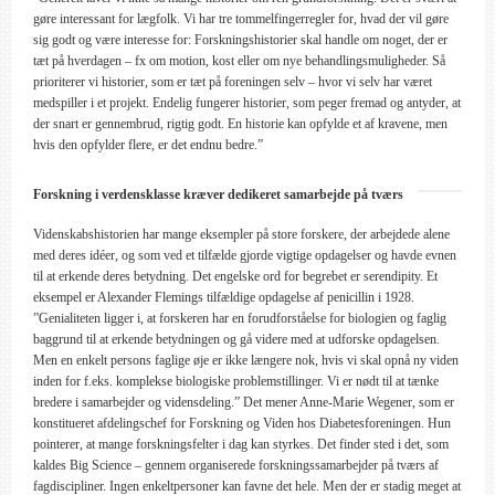
gøre interessant for lægfolk. Vi har tre tommelfingerregler for, hvad der vil gøre
sig godt og være interesse for: Forskningshistorier skal handle om noget, der er
tæt på hverdagen – fx om motion, kost eller om nye behandlingsmuligheder. Så
prioriterer vi historier, som er tæt på foreningen selv – hvor vi selv har været
medspiller i et projekt. Endelig fungerer historier, som peger fremad og antyder, at
der snart er gennembrud, rigtig godt. En historie kan opfylde et af kravene, men
hvis den opfylder flere, er det endnu bedre.”
Forskning i verdensklasse kræver dedikeret samarbejde på tværs
Videnskabshistorien har mange eksempler på store forskere, der arbejdede alene
med deres idéer, og som ved et tilfælde gjorde vigtige opdagelser og havde evnen
til at erkende deres betydning. Det engelske ord for begrebet er serendipity. Et
eksempel er Alexander Flemings tilfældige opdagelse af penicillin i 1928.
”Genialiteten ligger i, at forskeren har en forudforståelse for biologien og faglig
baggrund til at erkende betydningen og gå videre med at udforske opdagelsen.
Men en enkelt persons faglige øje er ikke længere nok, hvis vi skal opnå ny viden
inden for f.eks. komplekse biologiske problemstillinger. Vi er nødt til at tænke
bredere i samarbejder og vidensdeling.” Det mener Anne-Marie Wegener, som er
konstitueret afdelingschef for Forskning og Viden hos Diabetesforeningen. Hun
pointerer, at mange forskningsfelter i dag kan styrkes. Det finder sted i det, som
kaldes Big Science – gennem organiserede forskningssamarbejder på tværs af
fagdiscipliner. Ingen enkeltpersoner kan favne det hele. Men der er stadig meget at