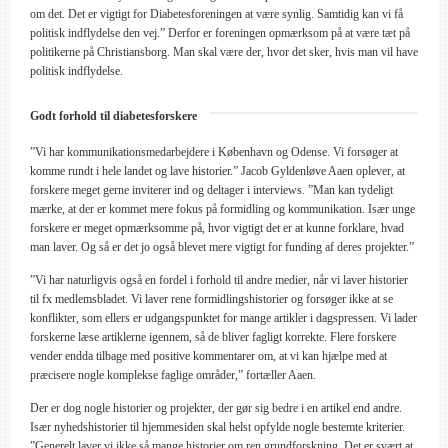
om det. Det er vigtigt for Diabetesforeningen at være synlig. Samtidig kan vi få
politisk indflydelse den vej.” Derfor er foreningen opmærksom på at være tæt på
politikerne på Christiansborg. Man skal være der, hvor det sker, hvis man vil have
politisk indflydelse.
Godt forhold til diabetesforskere
”Vi har kommunikationsmedarbejdere i København og Odense. Vi forsøger at
komme rundt i hele landet og lave historier.” Jacob Gyldenløve Aaen oplever, at
forskere meget gerne inviterer ind og deltager i interviews. ”Man kan tydeligt
mærke, at der er kommet mere fokus på formidling og kommunikation. Især unge
forskere er meget opmærksomme på, hvor vigtigt det er at kunne forklare, hvad
man laver. Og så er det jo også blevet mere vigtigt for funding af deres projekter.”
”Vi har naturligvis også en fordel i forhold til andre medier, når vi laver historier
til fx medlemsbladet. Vi laver rene formidlingshistorier og forsøger ikke at se
konflikter, som ellers er udgangspunktet for mange artikler i dagspressen. Vi lader
forskerne læse artiklerne igennem, så de bliver fagligt korrekte. Flere forskere
vender endda tilbage med positive kommentarer om, at vi kan hjælpe med at
præcisere nogle komplekse faglige områder,” fortæller Aaen.
Der er dog nogle historier og projekter, der gør sig bedre i en artikel end andre.
Især nyhedshistorier til hjemmesiden skal helst opfylde nogle bestemte kriterier.
”Generelt laver vi ikke så mange historier om ren grundforskning. Det er svært at